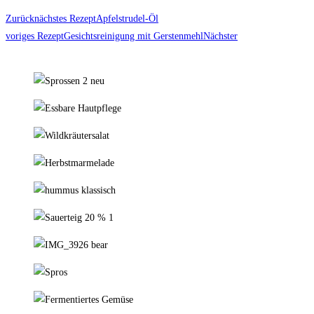
Zurück
nächstes Rezept
Apfelstrudel-Öl
voriges Rezept
Gesichtsreinigung mit Gerstenmehl
Nächster