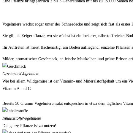
Eine Pflanze bringt jährlich 2 bis 3 Generationen mit bis zu 15.000 Samen h
Vogelmiere wächst sogar unter der Schneedecke und zeigt sich fast als erstes
Sie gilt als Zeigerpflanze, wo sie wächst ist ein lockerer, nährstoffreicher 
Ihr Auftreten ist meist flächenartig, am Boden aufliegend, einzelne Pflanzen
Milder, aromatischer Geschmack, an frische Maiskolben und grüne Erbsen er
Geschmack
Vogelmiere
Wie bei allem Wildgemüse ist der Vitamin- und Mineralstoffgehalt um ein Vi
Vitamin A und C.
Bereits 50 Gramm Vogelmierensalat entsprechen in etwa dem täglichen Vita
Inhaltsstoffe
Vogelmiere
Die ganze Pflanze ist zu nutzen!