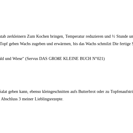
tab zerkleinern Zum Kochen bringen, Temperatur reduzieren und ½ Stunde unter
en Topf geben Wachs zugeben und erwärmen, bis das Wachs schmilzt Die fertige S
us Wald und Wiese“ (Servus DAS GROßE KLEINE BUCH N°021)
Salat geben kann, ebenso kleingeschnitten aufs Butterbrot oder zu Topfenaufst
 Abschluss 3 meiner Lieblingsrezepte.