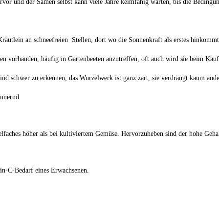
ervor und der Samen selbst kann viele Jahre keimfähig warten, bis die Bedingu
 Kräutlein an schneefreien Stellen, dort wo die Sonnenkraft als erstes hinkommt
Boden vorhanden, häufig in Gartenbeeten anzutreffen, oft auch wird sie beim Ka
 sind schwer zu erkennen, das Wurzelwerk ist ganz zart, sie verdrängt kaum and
innernd
elfaches höher als bei kultiviertem Gemüse. Hervorzuheben sind der hohe Geha
min-C-Bedarf eines Erwachsenen.