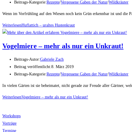
Beitrags-Kategorie:
Rezepte
/
Vergessene Gaben der Natur
/
Wildkräuter
Wenn im Vorfrühling auf den Wiesen noch kein Grün erkennbar ist und die Pal
Weiterlesen
Huflattich – uraltes Hustenkraut
Vogelmiere – mehr als nur ein Unkraut!
Beitrags-Autor:
Gabriele Zach
Beitrag veröffentlicht:
8. März 2019
Beitrags-Kategorie:
Rezepte
/
Vergessene Gaben der Natur
/
Wildkräuter
In vielen Gärten ist sie beheimatet, nicht gerade zur Freude aller Gärtner, w
Weiterlesen
Vogelmiere – mehr als nur ein Unkraut!
Workshops
Vorträge
Termine