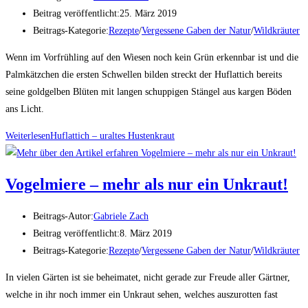
Beitrag veröffentlicht:
25. März 2019
Beitrags-Kategorie:
Rezepte
/
Vergessene Gaben der Natur
/
Wildkräuter
Wenn im Vorfrühling auf den Wiesen noch kein Grün erkennbar ist und die
Palmkätzchen die ersten Schwellen bilden streckt der Huflattich bereits
seine goldgelben Blüten mit langen schuppigen Stängel aus kargen Böden
ans Licht.
Weiterlesen
Huflattich – uraltes Hustenkraut
Vogelmiere – mehr als nur ein Unkraut!
Beitrags-Autor:
Gabriele Zach
Beitrag veröffentlicht:
8. März 2019
Beitrags-Kategorie:
Rezepte
/
Vergessene Gaben der Natur
/
Wildkräuter
In vielen Gärten ist sie beheimatet, nicht gerade zur Freude aller Gärtner,
welche in ihr noch immer ein Unkraut sehen, welches auszurotten fast