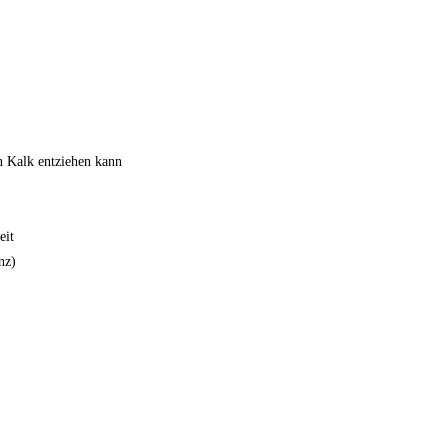
n Kalk entziehen kann
eit
nz)